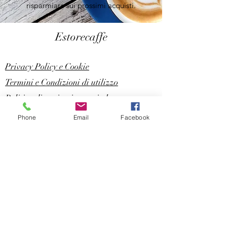
risparmiare sui prossimi acquisti.
Estorecaffe
Privacy Policy e Cookie
Termini e Condizioni di utilizzo
Politica di restituzione e rimborso
estorecaffe@gmail.com
Phone
Email
Facebook
(+39)
0112206164
-
3336686686
Via Ala di Stura 47a, 10148 Torino (TO)
©2020 di Estorecaffe.