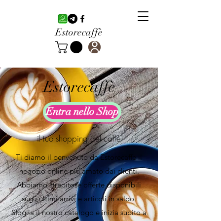
Estorecaffè
Estorecaffè
Entra nello Shop
il tuo shopping del caffè
Ti diamo il benvenuto da Estorecaffe il
negozio online più amato dai clienti.
Abbiamo strepitose offerte disponibili
sugli ultimi arrivi e articoli in saldo.
Sfoglia il nostro catalogo e inizia subito a