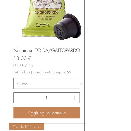
Nespresso TO.DA/GATTOPARDO
Prezzo
18,00 €
0,18 €
/
1g
0
IVA inclusa
|
Sped. GRATIS sup. € 65
,
1
8
€
p
e
r
1
Aggiungi al carrello
G
r
a
Cialde ESE Lollo
m