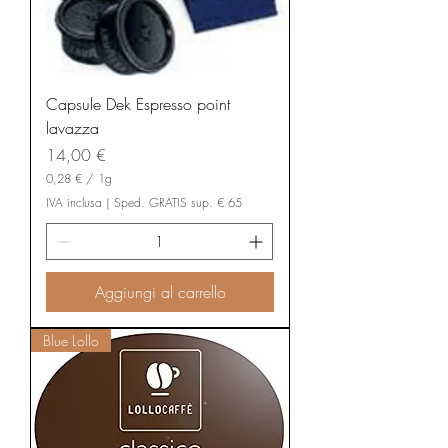
Capsule Dek Espresso point
lavazza
Prezzo
14,00 €
0,28 €
/
1g
0
IVA inclusa
|
Sped. GRATIS sup. € 65
,
2
8
€
Aggiungi al carrello
p
e
r
1
Blue Lollo
G
r
a
m
m
o