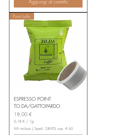
1
Aggiungi al carrello
G
r
a
Point Lollo
m
m
o
ESPRESSO POINT
TO.DA/GATTOPARDO
Prezzo
18,00 €
0,18 €
/
1g
0
IVA inclusa
|
Sped. GRATIS sup. € 65
,