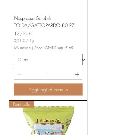
Nespresso Solubili
TO.DA/GATTOPARDO 80 PZ.
Prezzo
17,00 €
0,21 €
/
1g
0
IVA inclusa
|
Sped. GRATIS sup. € 65
,
2
1
€
p
e
r
1
Aggiungi al carrello
G
r
a
Point Lollo
m
m
o