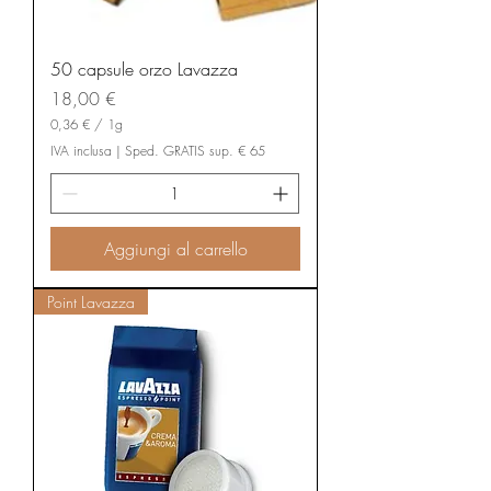
50 capsule orzo Lavazza
Prezzo
18,00 €
0,36 €
/
1g
0
IVA inclusa
|
Sped. GRATIS sup. € 65
,
3
6
€
Aggiungi al carrello
p
e
r
1
Point Lavazza
G
r
a
m
m
o