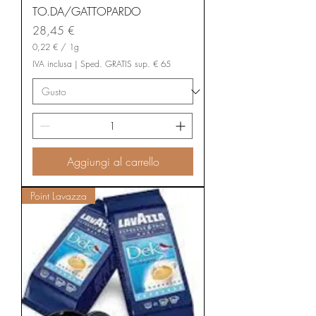
TO.DA/GATTOPARDO
Prezzo
28,45 €
0,22 €
/
1g
0
IVA inclusa
|
Sped. GRATIS sup. € 65
,
2
2
€
p
e
r
1
Aggiungi al carrello
G
r
a
Point Lavazza
m
m
o