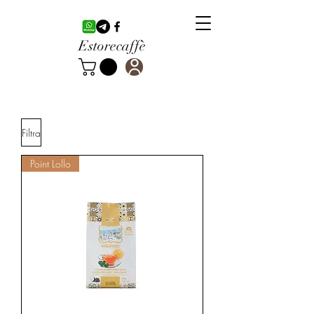
Estorecaffè
Filtra
Point Lollo