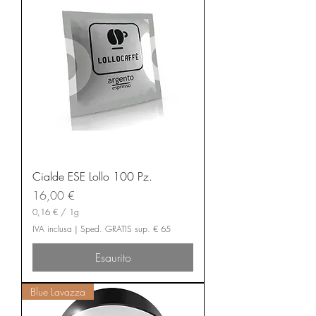
r
1
G
r
a
m
m
o
Cialde ESE Lollo 100 Pz.
Prezzo
16,00 €
0,16 €
/
1g
0
IVA inclusa
|
Sped. GRATIS sup. € 65
,
1
Esaurito
6
€
Blue Lavazza
p
e
r