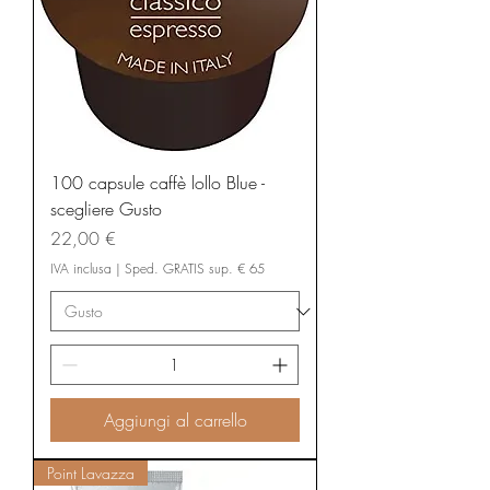
100 capsule caffè lollo Blue -
scegliere Gusto
Prezzo
22,00 €
IVA inclusa
|
Sped. GRATIS sup. € 65
Aggiungi al carrello
Point Lavazza