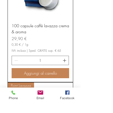
100 capsule caffè lavazza crema
& aroma
Prezzo
29,90 €
0,30 €
/
1g
0
IVA inclusa
|
Sped. GRATIS sup. € 65
,
3
0
€
Aggiungi al carrello
p
e
r
1
Point Lavazza
G
r
a
Phone
Email
Facebook
m
m
o