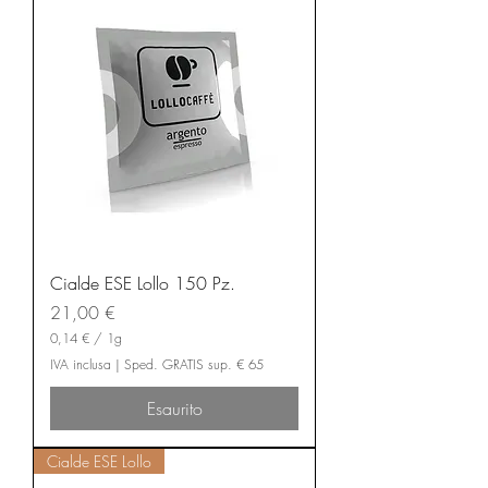
m
o
Cialde ESE Lollo 150 Pz.
Prezzo
21,00 €
0,14 €
/
1g
0
IVA inclusa
|
Sped. GRATIS sup. € 65
,
1
Esaurito
4
€
Cialde ESE Lollo
p
e