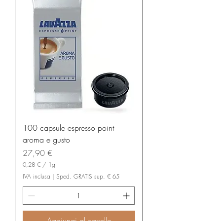
100 capsule espresso point
aroma e gusto
Prezzo
27,90 €
0,28 €
/
1g
0
IVA inclusa
|
Sped. GRATIS sup. € 65
,
2
8
€
Aggiungi al carrello
p