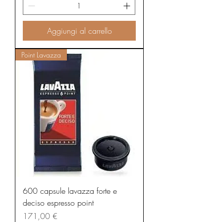
1
€
Aggiungi al carrello
p
e
r
1
Point Lavazza
G
r
a
m
m
o
600 capsule lavazza forte e
deciso espresso point
Prezzo
171,00 €