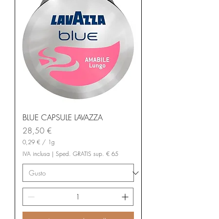
1
G
r
a
m
m
o
BLUE CAPSULE LAVAZZA
Prezzo
28,50 €
0,29 €
/
1g
0
IVA inclusa
|
Sped. GRATIS sup. € 65
,
2
9
€
p
e
r