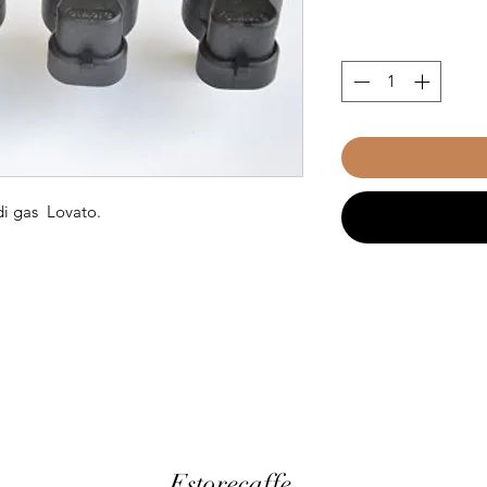
 di gas Lovato.
Estorecaffe