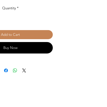
Quantity
*
Add to Cart
Buy Now