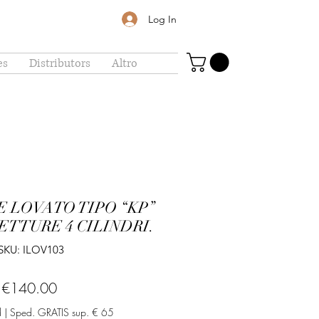
Log In
es
Distributors
Altro
E LOVATO TIPO “KP”
TTURE 4 CILINDRI.
SKU: ILOV103
Price
€140.00
d
|
Sped. GRATIS sup. € 65