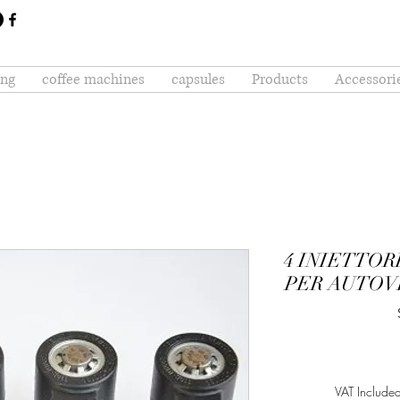
ing
coffee machines
capsules
Products
Accessori
4 INIETTOR
PER AUTOVE
VAT Include