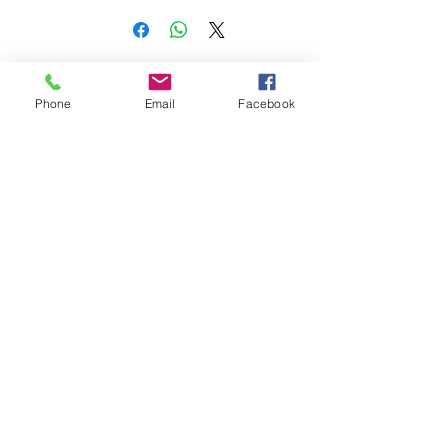
Estorecaffe
Phone
Email
Facebook
Privacy Policy e Cookie
Termini e Condizioni di utilizzo
Politica di restituzione e rimborso
estorecaffe@gmail.com
(+39)
0112206164
-
3336686686
Via Ala di Stura 47a, 10148 Torino (TO)
©2020 di Estorecaffe.