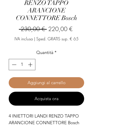
RENZO TAPPO
ARANCIONE
CONNETTORE Bosch
Prezzo
Prezzo
 230,00 € 
220,00 €
regolare
scontato
IVA inclusa
|
Sped. GRATIS sup. € 65
Quantità
*
Aggiungi al carrello
Acquista ora
4 INIETTORI LANDI RENZO TAPPO
ARANCIONE CONNETTORE Bosch