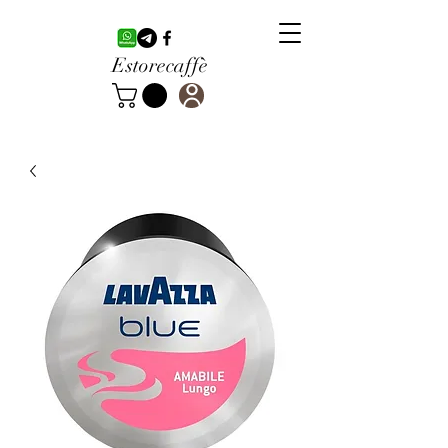
Estorecaffè