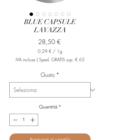
BLUE CAPSULE
LAVAZZA
Prezzo
28,50 €
0,29 €
/
1g
0,29 €
IVA inclusa
|
Sped. GRATIS sup. € 65
ogni
1
Gusto
*
Grammo
Quantità
*
Aggiungi al carrello