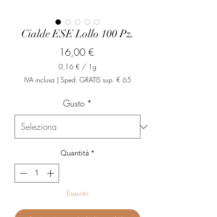
Cialde ESE Lollo 100 Pz.
Prezzo
16,00 €
0,16 €
/
1g
0,16 €
IVA inclusa
|
Sped. GRATIS sup. € 65
ogni
1
Gusto
*
Grammo
Quantità
*
Esaurito