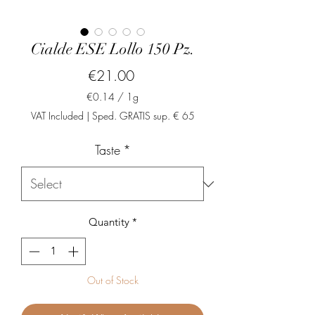
Cialde ESE Lollo 150 Pz.
Price
€21.00
€0.14
/
1g
€0.14
VAT Included
|
Sped. GRATIS sup. € 65
per
1
Taste
*
Gram
Quantity
*
Out of Stock