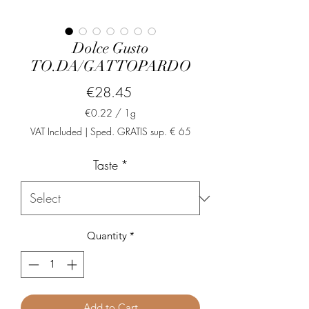
Dolce Gusto
TO.DA/GATTOPARDO
Price
€28.45
€0.22
/
1g
€0.22
VAT Included
|
Sped. GRATIS sup. € 65
per
1
Taste
*
Gram
Quantity
*
Add to Cart