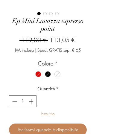
Ep Mini Lavazza espresso
point
Prezzo
Prezzo
 119,00 € 
113,05 €
regolare
scontato
IVA inclusa
|
Sped. GRATIS sup. € 65
Colore
*
Quantità
*
Esaurito
Avvisami quando è disponibile