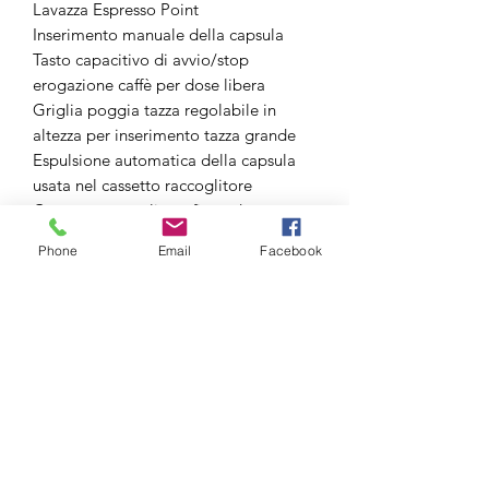
Lavazza Espresso Point
Inserimento manuale della capsula
Tasto capacitivo di avvio/stop
erogazione caffè per dose libera
Griglia poggia tazza regolabile in
altezza per inserimento tazza grande
Espulsione automatica della capsula
usata nel cassetto raccoglitore
Cassetto raccoglitore fino ad un
massimo di 10 capsule
Phone
Email
Facebook
Scheda elettronica per gestione
controllo temperatura e gestione
pompa
Autoinnesco
Funzione risparmio energetico
Estorecaffe