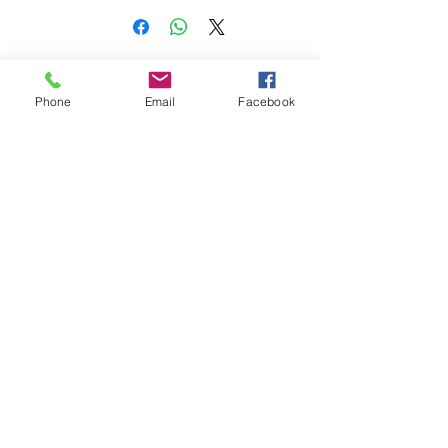
Estorecaffe
Phone
Email
Facebook
Privacy Policy e Cookie
Termini e Condizioni di utilizzo
Politica di restituzione e rimborso
estorecaffe@gmail.com
(+39)
0112206164
-
3336686686
Via Ala di Stura 47a, 10148 Torino (TO)
©2020 di Estorecaffe.