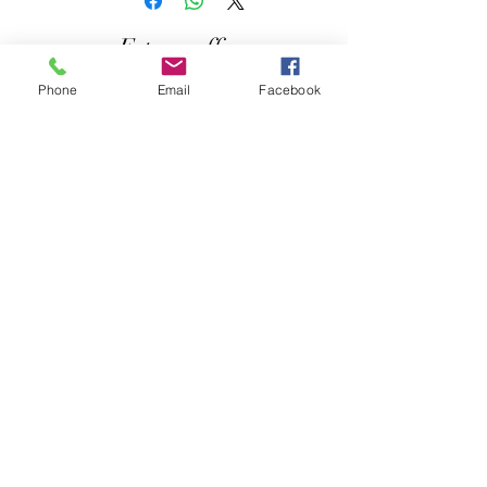
Estorecaffe
Phone
Email
Facebook
Privacy Policy e Cookie
Termini e Condizioni di utilizzo
Politica di restituzione e rimborso
estorecaffe@gmail.com
(+39)
0112206164
-
3336686686
Via Ala di Stura 47a, 10148 Torino (TO)
©2020 di Estorecaffe.