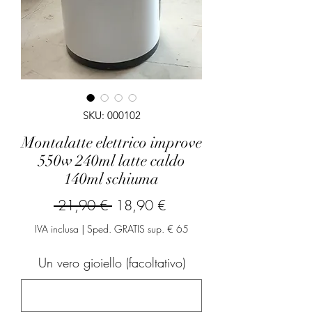
SKU: 000102
Montalatte elettrico improve
550w 240ml latte caldo
140ml schiuma
Prezzo
Prezzo
 21,90 € 
18,90 €
regolare
scontato
IVA inclusa
|
Sped. GRATIS sup. € 65
Un vero gioiello (facoltativo)