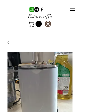
Estorecaffè