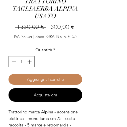
TRATTORINO
TAGLIAERBA ALPINA
USATO
Prezzo
Prezzo
 1350,00 € 
1300,00 €
regolare
scontato
IVA inclusa
|
Sped. GRATIS sup. € 65
Quantità
*
Aggiungi al carrello
Acquista ora
Trattorino marca Alpina - accensione
elettrica - mono lama cm 75 - cesto
raccolta - 5 marce e retromarcia -